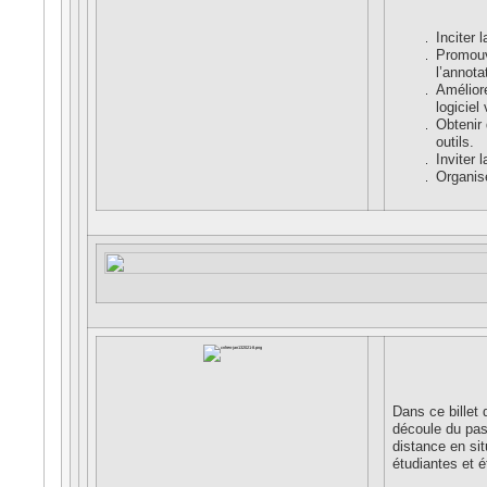
Inciter 
Promouvo
l’annot
Améliore
logiciel
Obtenir 
outils.
Inviter 
Organise
Dans ce billet 
découle du pas
distance en sit
étudiantes et 