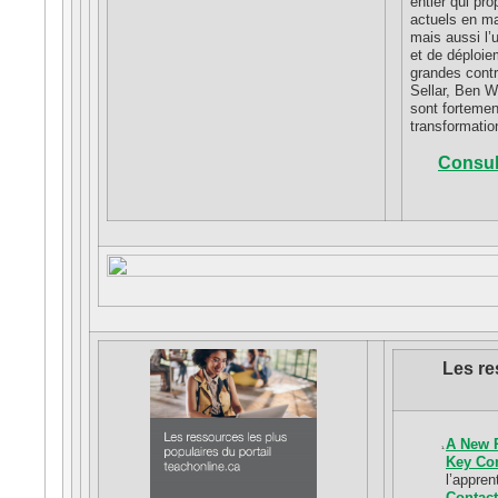
entier qui pr
actuels en mat
mais aussi l’u
et de déploie
grandes contr
Sellar, Ben 
sont fortemen
transformatio
Consult
Les re
A New 
Key Con
l’appren
Contact