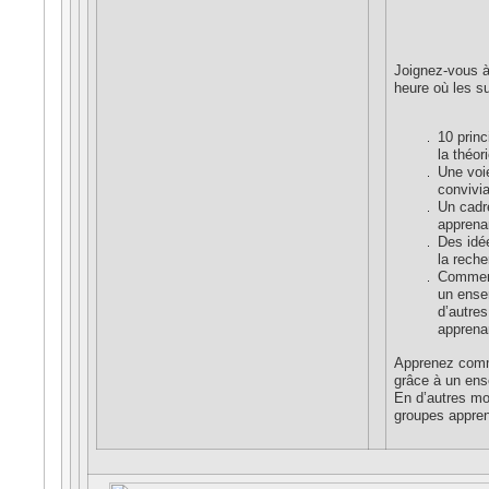
Joignez-vous à
heure où les su
10 prin
la théori
Une voie
convivia
Un cadr
apprenan
Des idé
la reche
Comment
un ensem
d’autres
apprena
Apprenez comme
grâce à un ens
En d’autres mot
groupes appren