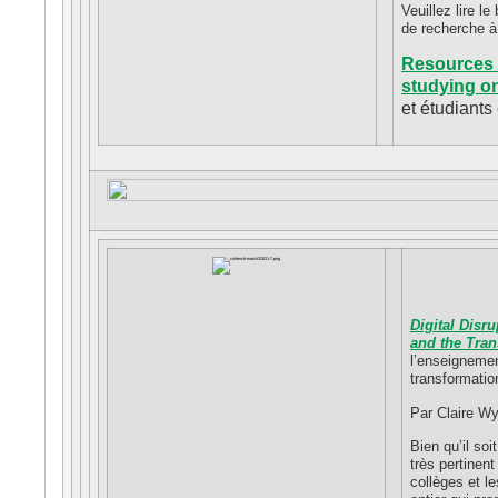
Veuillez lire l
de recherche à
Resources 
studying on
et étudiants
Digital Disr
and the Tran
l’enseignemen
transformatio
Par Claire Wy
Bien qu’il soi
très pertinent
collèges et l