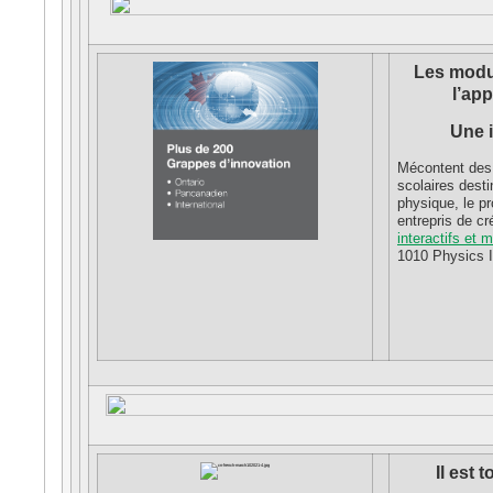
Les modul
l’ap
Une i
Mécontent des 
scolaires dest
physique, le p
entrepris de c
interactifs et 
1010 Physics I
Il est 