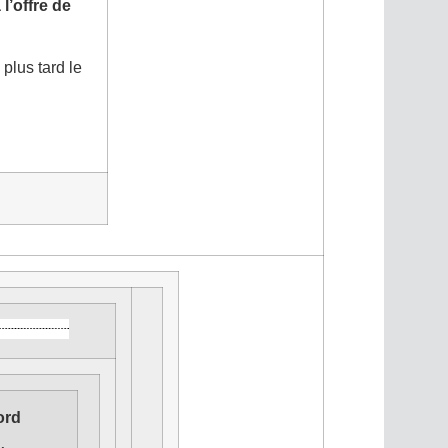
l’offre de
plus tard le
ord