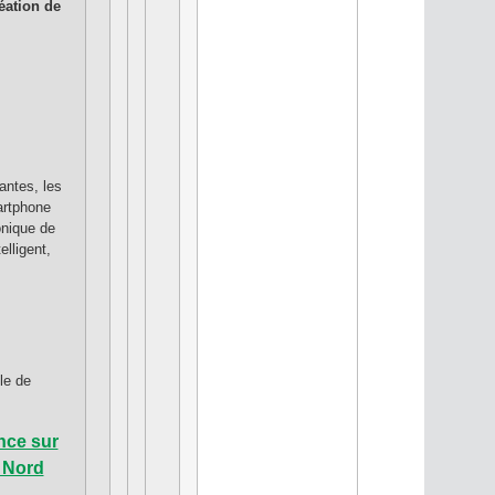
éation de
antes, les
artphone
onique de
elligent,
le de
nce sur
t Nord