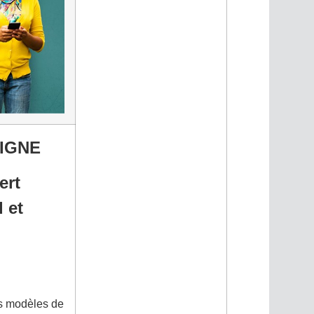
IGNE
ert
 et
rs modèles de