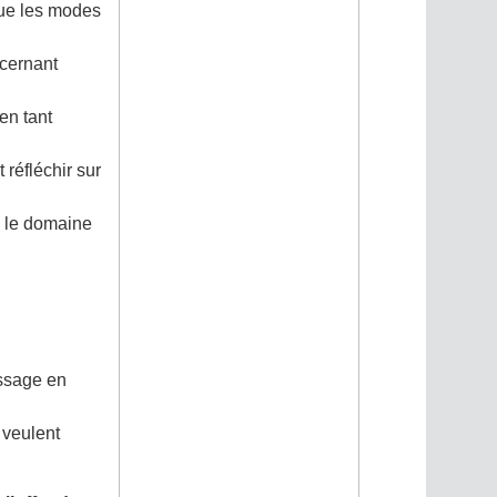
que les modes
ncernant
en tant
 réfléchir sur
s le domaine
issage en
 veulent