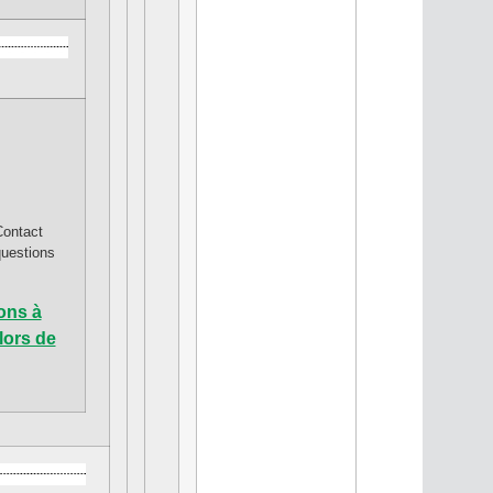
Contact
questions
ons à
lors de