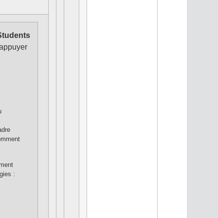
Students
 appuyer
u
adre
comment
mment
gies :