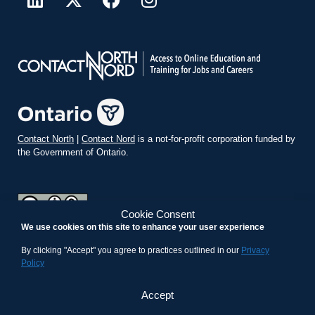
Contact North
|
Contact Nord
is a not-for-profit corporation funded by
the Government of Ontario.
Cookie Consent
We use cookies on this site to enhance your user experience
teachonline.ca by
contactnorth.ca
is licensed under a
Creative
Commons Attribution-ShareAlike 4.0 International License
.
By clicking "Accept" you agree to practices outlined in our
Privacy
Policy
Accept